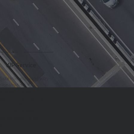
VIP Service
čisté klimatizované vozy
sionální řidič
íme kam v Brně
bavou za kulturou, nebo
ajít na dobrou večeři
neme tipy k výletům po
 Brna a zajistíme vám
vu​