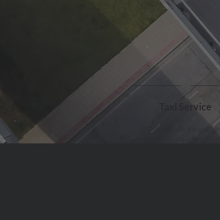
Taxi Service
Odkudkoliv a kamkoli
Kdykoliv. Po předchoz
objednání vás budeme č
dle domluvy na čas a přip
splnit vaše přání