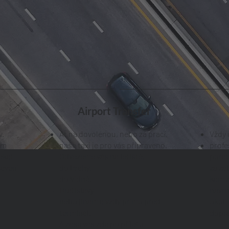
Airport Transfer
v.
Ať na dovolenou, nebo za prací,
Vždy 
ím
naše taxi je pro vás připraveno.
profe
ekat
Odvezeme vás na letiště,
porad
ravení
do Prahy,
za zá
do Vídně,
kam z
Bratislavy
navrh
nebo jinam a vždy přímo před
okolí
terminál.
dopra
A zase vás zde po příletu