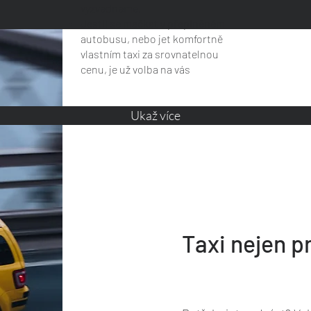
vyzvedneme.
Jestli se mačkat v přeplněném
autobusu, nebo jet komfortně
vlastním taxi za srovnatelnou
cenu, je už volba na vás
Ukaž více
Taxi nejen p