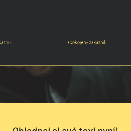
kazník
spokojený zákazník
Objednej si své taxi nyní!