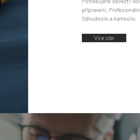
Potřebujete odvézt? Vole
připraveni. Profesionáln
Odkudkoliv a kamkoliv.
Více zde