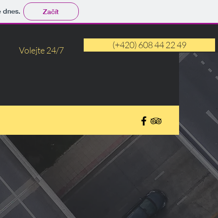
tě dnes.
Začít
(+420) 608 44 22 49
Volejte 24/7