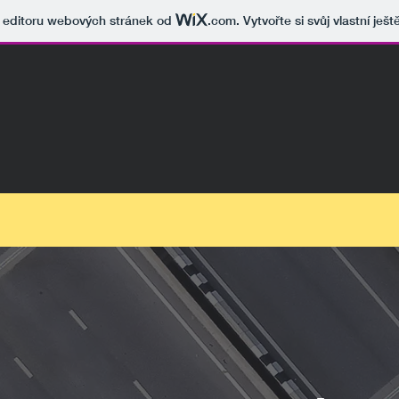
v editoru webových stránek od
.com
. Vytvořte si svůj vlastní ješ