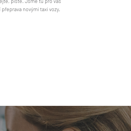
jte, pište. Jsme tu pro vás
í přeprava novými taxi vozy.